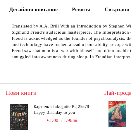
Детайлно описание
Ревюта
Свързани 
Translated by A.A. Brill With an Introduction by Stephen Wi
Sigmund Freud's audacious masterpiece, The Interpretation o
Freud is acknowledged as the founder of psychoanalysis, the
and technology have rushed ahead of our ability to cope wi
Freud saw that man is at war with himself and often unable 
smuggled into awareness during sleep. In Freudian interpret
Нови книги
Най-прод
Картички Inkognito Pq 29378
Happy Birthday to you
€1.00
1.96лв.