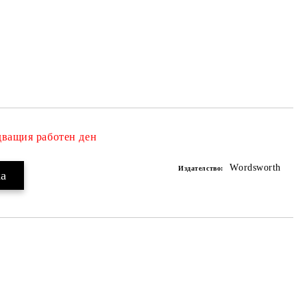
дващия работен ден
Добави в желани
Wordsworth
Издателство: