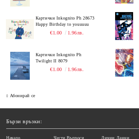
Картички Inkognito Ph 28673
Happy Birthday to youuuuu
€1.00
1.96лв.
Картички Inkognito Ph
Twilight II 8079
€1.00
1.96лв.
Абонирай се
Бързи връзки:
Начало
Чести Въпроси
Лични Данни