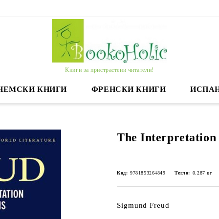
Книги за пристрастени читатели!
НЕМСКИ КНИГИ
ФРЕНСКИ КНИГИ
ИСПА
The Interpretation
Код:
9781853264849
Тегло:
0.287
кг
Sigmund Freud