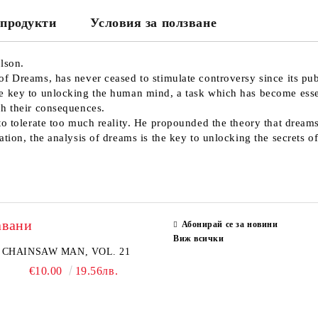
продукти
Условия за ползване
lson.
f Dreams, has never ceased to stimulate controversy since its pub
 key to unlocking the human mind, a task which has become essent
th their consequences.
to tolerate too much reality. He propounded the theory that dreams
ation, the analysis of dreams is the key to unlocking the secrets 
авани
Абонирай се за новини
Виж всички
CHAINSAW MAN, VOL. 21
€10.00
19.56лв.