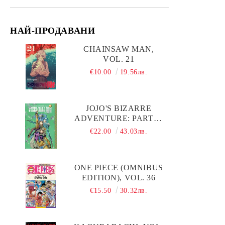
НАЙ-ПРОДАВАНИ
CHAINSAW MAN,
VOL. 21
€10.00
19.56лв.
JOJO'S BIZARRE
ADVENTURE: PART 7-
-STEEL BALL RUN,
€22.00
43.03лв.
VOL. 7
ONE PIECE (OMNIBUS
EDITION), VOL. 36
€15.50
30.32лв.