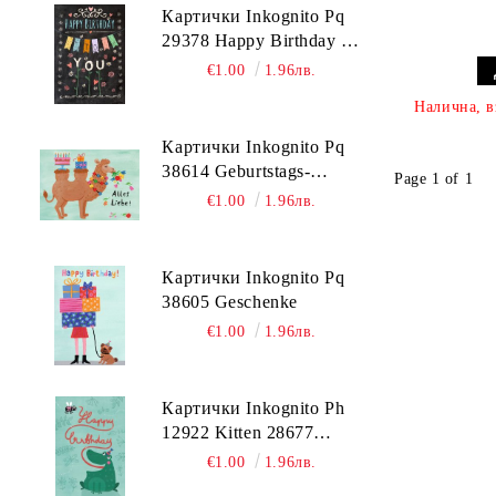
Дизайн
Картички Inkognito Pq
29378 Happy Birthday to
Манга
you
€1.00
1.96лв.
Комикси и графични новели
Налична, в
WARHAMMER 40.000
Картички Inkognito Pq
Точни и природни науки
38614 Geburtstags-
Page 1 of 1
Kamel
€1.00
1.96лв.
Море
TikTok
Картички Inkognito Pq
Биографии
38605 Geschenke
€1.00
1.96лв.
Картички Inkognito Ph
12922 Kitten 28677
Happy Bithday Biene
€1.00
1.96лв.