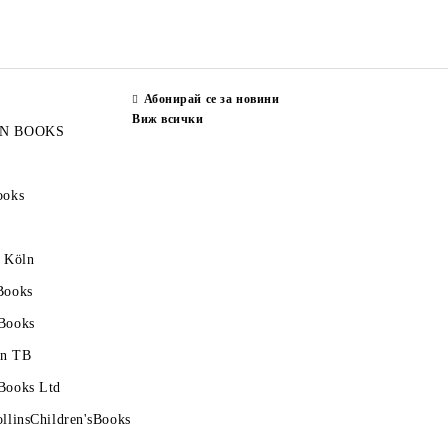
Абонирай се за новини
Виж всички
N BOOKS
ooks
 Köln
Books
Books
n TB
Books Ltd
llinsChildren'sBooks