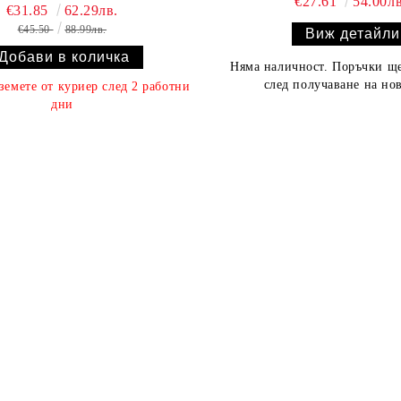
€27.61
54.00лв
€31.85
62.29лв.
€45.50
88.99лв.
Виж детайли
Няма наличност. Поръчки ще
след получаване на нов
земете от куриер след 2 работни
дни