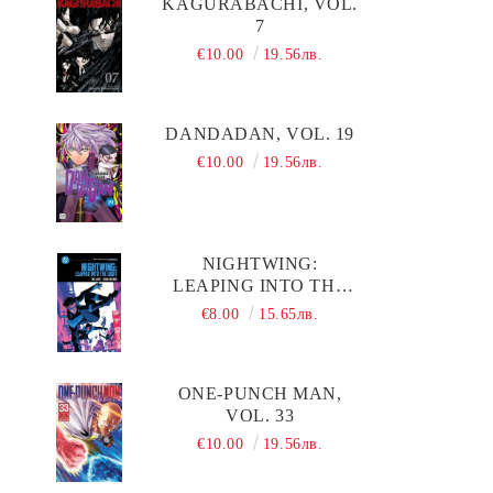
KAGURABACHI, VOL.
7
€10.00
19.56лв.
DANDADAN, VOL. 19
€10.00
19.56лв.
NIGHTWING:
LEAPING INTO THE
LIGHT: DC COMPACT
€8.00
15.65лв.
COMICS EDITION
ONE-PUNCH MAN,
VOL. 33
€10.00
19.56лв.