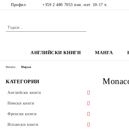
Профил
+359 2 480 7053 пон.-пет. 10-17 ч.
АНГЛИЙСКИ КНИГИ
МАНГА
Начало
Марки
Monac
КАТЕГОРИИ
Английски книги
Адаптирани и двуезични издания
Немски книги
Детски книги
Kниги за деца и юноши
Френски книги
Световна класика
Художествена литература на немски
Адаптирани и двуезични издания
Испански книги