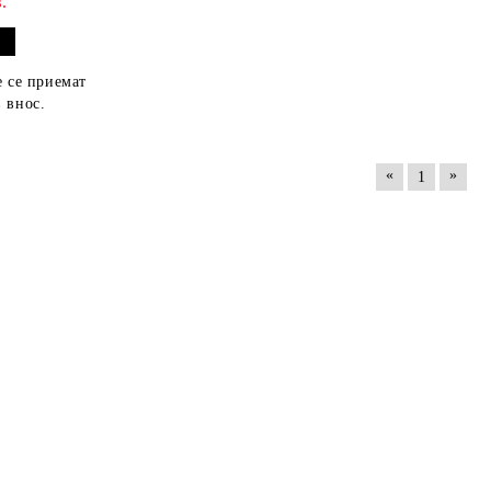
.
 се приемат
 внос.
«
»
1