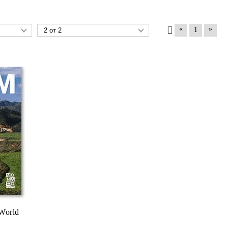
«
»
1
 World