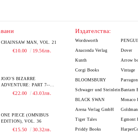
авани
Издателства:
Wordsworth
PENGUI
CHAINSAW MAN, VOL. 21
€10.00
19.56лв.
Anaconda Verlag
Dover
Kunth
Arrow b
Corgi Books
Vintage
JOJO'S BIZARRE
BLOOMSBURY
Parragon
ADVENTURE: PART 7--
Schwager und Steinlein
Bantam 
STEEL BALL RUN, VOL. 7
€22.00
43.03лв.
BLACK SWAN
Monaco 
Arena Verlag GmbH
Goldman
ONE PIECE (OMNIBUS
Tiger Tales
Egmont 
EDITION), VOL. 36
€15.50
30.32лв.
Priddy Books
HarperCo