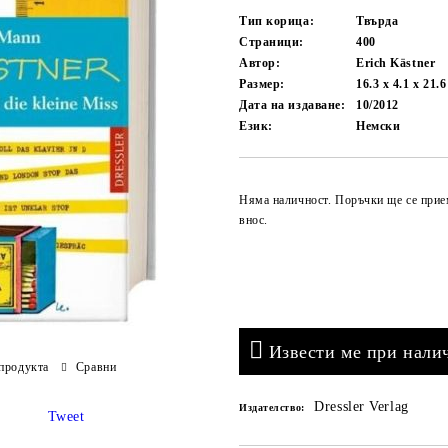
Тип корица:
Твърда
Страници:
400
Автор:
Erich Kästner
Размер:
16.3 x 4.1 x 21.
Дата на издаване:
10/2012
Език:
Немски
Няма наличност. Поръчки ще се прие
внос.
Извести ме при нали
продукта
Сравни
Dressler Verlag
Издателство:
Tweet