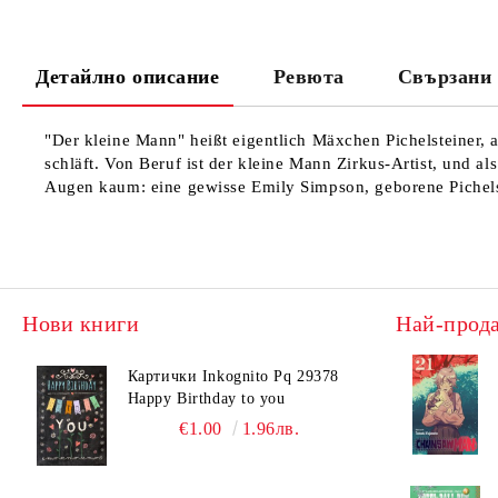
Детайлно описание
Ревюта
Свързани 
"Der kleine Mann" heißt eigentlich Mäxchen Pichelsteiner, 
schläft. Von Beruf ist der kleine Mann Zirkus-Artist, und a
Augen kaum: eine gewisse Emily Simpson, geborene Pichels
Нови книги
Най-прод
Картички Inkognito Pq 29378
Happy Birthday to you
€1.00
1.96лв.