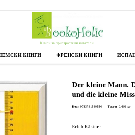
Книги за пристрастени читатели!
НЕМСКИ КНИГИ
ФРЕНСКИ КНИГИ
ИСПА
Der kleine Mann. 
und die kleine Miss
Код:
9783791530550
Тегло:
0.699
кг
Erich Kästner