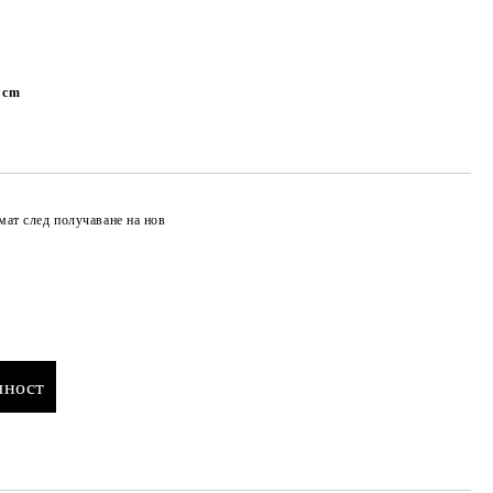
6 cm
мат след получаване на нов
Добави в желани
чност