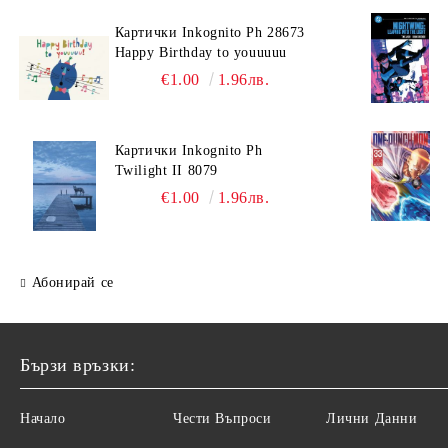
Картички Inkognito Ph 28673
Happy Birthday to youuuuu
€1.00
1.96лв.
Картички Inkognito Ph
Twilight II 8079
€1.00
1.96лв.
Абонирай се
Бързи връзки:
Начало
Чести Въпроси
Лични Данни