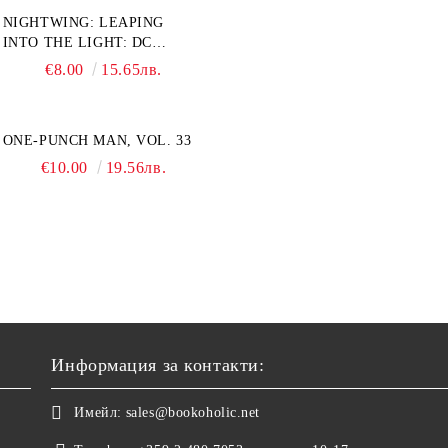
NIGHTWING: LEAPING
INTO THE LIGHT: DC
COMPACT COMICS EDITION
€8.00
15.65лв.
ONE-PUNCH MAN, VOL. 33
€10.00
19.56лв.
Информация за контакти:
Имейл:
sales@bookoholic.net